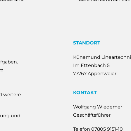
STANDORT
Künemund Lineartechn
ufgaben.
Im Ettenbach 5
em
77767 Appenweier
KONTAKT
d weitere
Wolfgang Wiedemer
Geschäftsführer
hrung und
Telefon 07805 9151-10