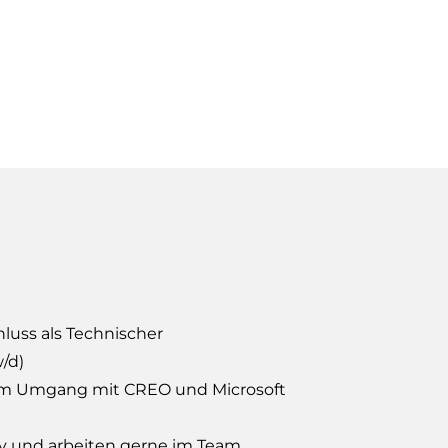
luss als Technischer
/d)
 im Umgang mit CREO und Microsoft
v und arbeiten gerne im Team.