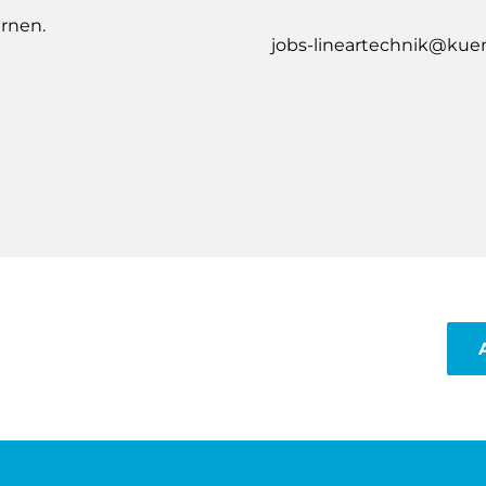
rnen.
jobs-lineartechnik@ku