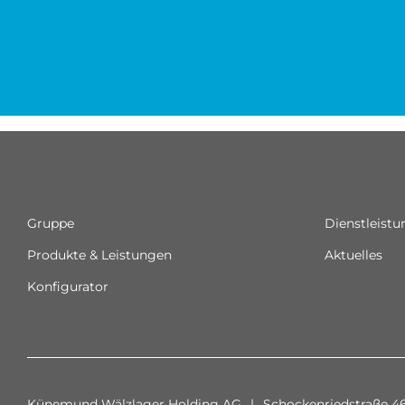
Gruppe
Dienstleist
Produkte & Leistungen
Aktuelles
Konfigurator
Künemund Wälzlager Holding AG
|
Schockenriedstraße 4