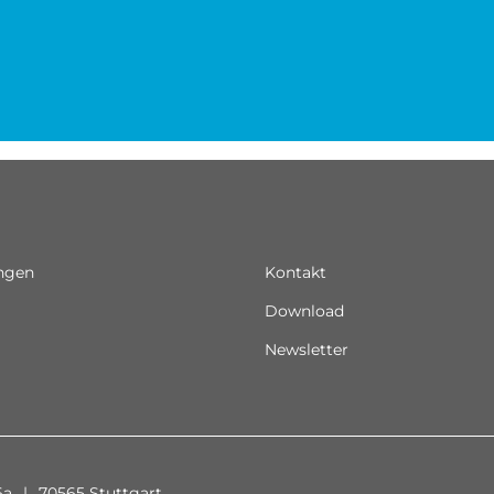
ungen
Kontakt
Download
Newsletter
6a
|
70565 Stuttgart