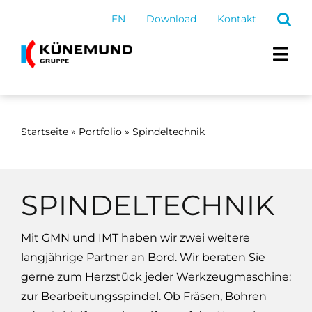
Zum
EN
Download
Kontakt
Inhalt
springen
Togg
Navi
Produkte & Leistung
Startseite
»
Portfolio
»
Spindeltechnik
Konfigurator
SPINDELTECHNIK
Gruppe
Karriere
Mit GMN und IMT haben wir zwei weitere
langjährige Partner an Bord. Wir beraten Sie
Aktuelles
gerne zum Herzstück jeder Werkzeugmaschine:
zur Bearbeitungsspindel. Ob Fräsen, Bohren